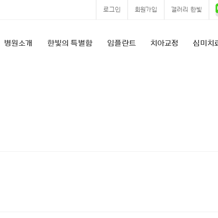
로그인
회원가입
갤러리 한빛
병원소개
한빛의 특별함
임플란트
치아교정
심미치