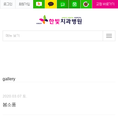
로그인
회원가입
교정 바로가기
메뉴 보기
Togg
navi
gallery
2020.03.07 토.
봄소풍