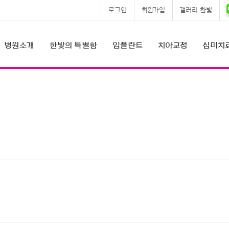
로그인
회원가입
갤러리 한빛
병원소개
한빛의 특별함
임플란트
치아교정
심미치