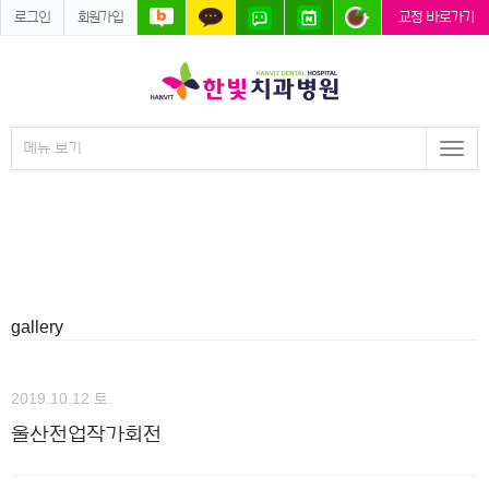
로그인
회원가입
교정 바로가기
메뉴 보기
Togg
navi
gallery
2019.10.12 토.
울산전업작가회전