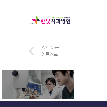
앞니,어금니
임플란트