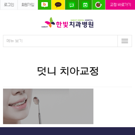
로그인
회원가입
교정 바로가기
메뉴 보기
Togg
navi
덧니 치아교정