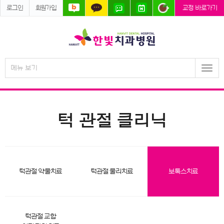
로그인
회원가입
교정 바로가기
메뉴 보기
Togg
navi
턱 관절 클리닉
턱관절 약물치료
턱관절 물리치료
보톡스치료
턱관절 교합