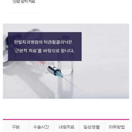
안정 장치 치료
한빛치과병원의
턱관절클리닉은
‘근본적 치료’를
바탕으로 합니다.
구분
수술시간
내원치료
일상생활
마취방법