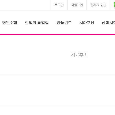
로그인
회원가입
갤러리 한빛
병원소개
한빛의 특별함
임플란트
치아교정
심미치
치료후기