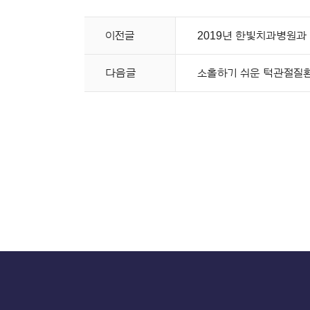
이전글
2019년 한빛치과병원과
다음글
소홀하기 쉬운 턱관절질환