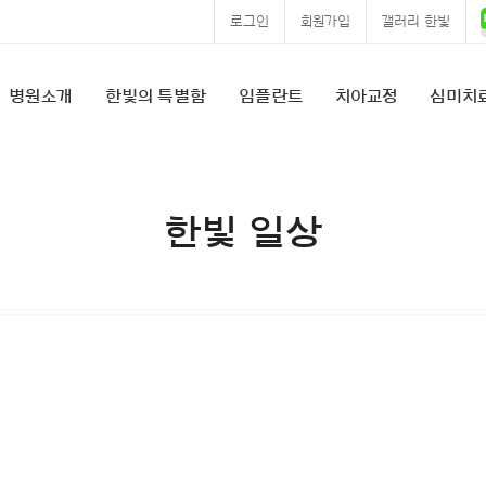
로그인
회원가입
갤러리 한빛
병원소개
한빛의 특별함
임플란트
치아교정
심미치
한빛 일상