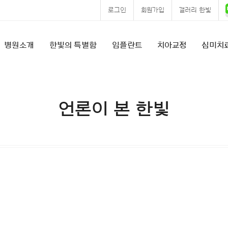
로그인
회원가입
갤러리 한빛
병원소개
한빛의 특별함
임플란트
치아교정
심미치
언론이 본 한빛