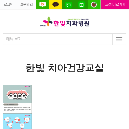
로그인
회원가입
교정 바로가기
메뉴 보기
Togg
navi
한빛 치아건강교실