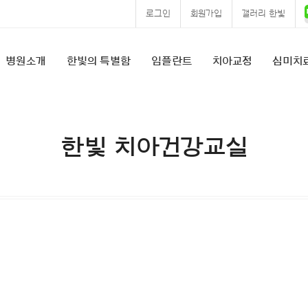
로그인
회원가입
갤러리 한빛
병원소개
한빛의 특별함
임플란트
치아교정
심미치
한빛 치아건강교실