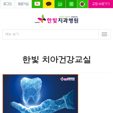
로그인
회원가입
교정 바로가기
메뉴 보기
Togg
navi
한빛 치아건강교실