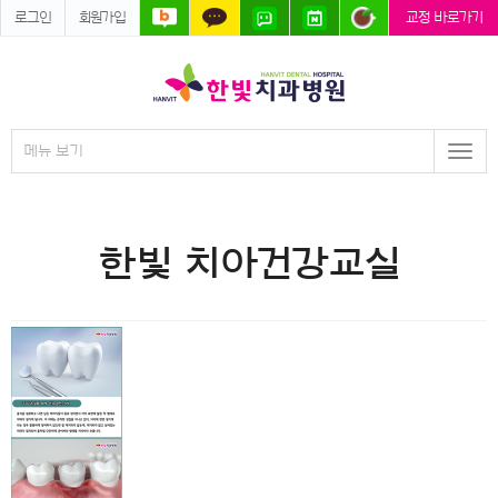
로그인
회원가입
교정 바로가기
메뉴 보기
Togg
navi
한빛 치아건강교실