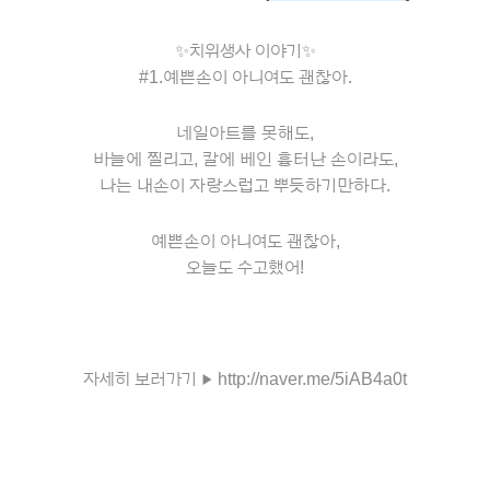
✨
치위생사 이야기
✨
#1.예쁜손이 아니여도 괜찮아.
네일아트를 못해도,
바늘에 찔리고, 칼에 베인 흉터난 손이라도,
나는 내손이 자랑스럽고 뿌듯하기만하다.
예쁜손이 아니여도 괜찮아,
오늘도 수고했어!
자세히 보러가기 ▶
http://naver.me/5iAB4a0t