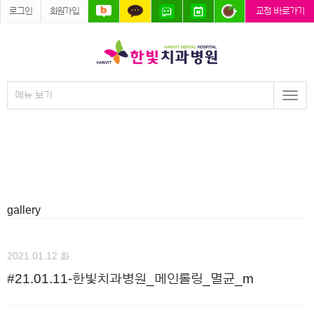
로그인
회원가입
교정 바로가기
메뉴 보기
Togg
navi
gallery
2021.01.12 화.
#21.01.11-한빛치과병원_메인롤링_멸균_m