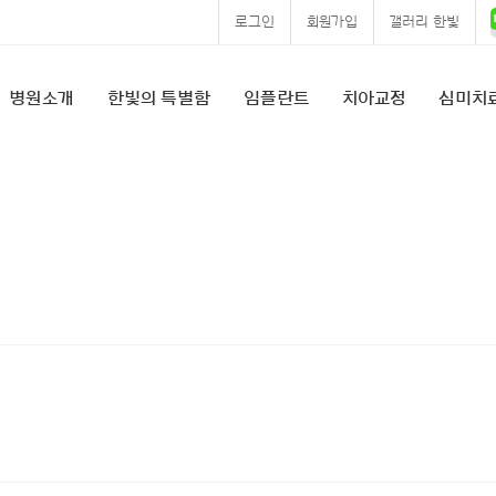
로그인
회원가입
갤러리 한빛
병원소개
한빛의 특별함
임플란트
치아교정
심미치