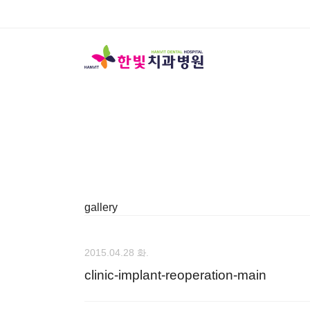
gallery
2015.04.28 화.
clinic-implant-reoperation-main