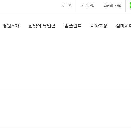
로그인
회원가입
갤러리 한빛
병원소개
한빛의 특별함
임플란트
치아교정
심미치