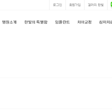
로그인
회원가입
갤러리 한빛
병원소개
한빛의 특별함
임플란트
치아교정
심미치