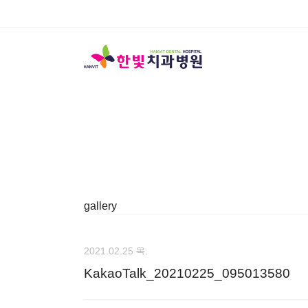
gallery
2021.02.25 목.
KakaoTalk_20210225_095013580